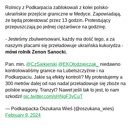
Rolnicy z Podkarpacia zablokowali z kolei polsko-
ukraińskie przejście graniczne w Medyce. Zapowiadają,
że będą protestować przez 13 godzin. Protestujący
przepuszczają po jednej ciężarówce na godzinę.
- Jesteśmy zbulwersowani, każdy ma dość tego, a za
naszymi placami się przeładowuje ukraińska kukurydza -
mówi rolnik Zenon Sanocki.
Pan. min.
@CzSiekierski
@EKOlodziejczak_
niedawno
kontrolowaliśmy granice na Lubelszczyźnie i na
Podkarpaciu. Jakie są efekty kontroli? My protestujemy a
300 metrów dalej od nas nadal przeładowuje się zboże na
polskie wagony. Tranzyt? Nawet jeśli tak to jest, to nam
szkodzi!
pic.twitter.com/sHNgF3yCuT
— Podkarpacka Oszukana Wieś (@oszukana_wies)
February 9, 2024