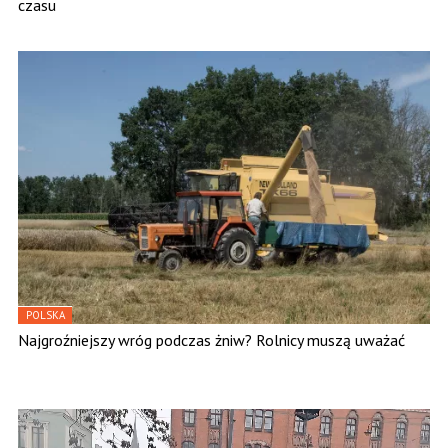
czasu
POLSKA
Najgroźniejszy wróg podczas żniw? Rolnicy muszą uważać