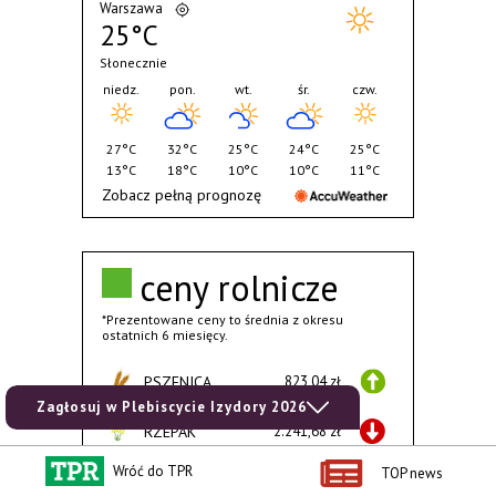
Warszawa
25°C
Słonecznie
niedz.
pon.
wt.
śr.
czw.
27°C
32°C
25°C
24°C
25°C
13°C
18°C
10°C
10°C
11°C
Zobacz pełną prognozę
ceny rolnicze
*Prezentowane ceny to średnia z okresu
ostatnich 6 miesięcy.
PSZENICA
823,04 zł
Zagłosuj w Plebiscycie Izydory 2026
RZEPAK
2.241,68 zł
Wróć do TPR
TOP news
KUKURYDZA
844,71 zł