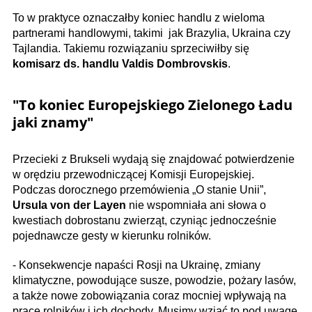
To w praktyce oznaczałby koniec handlu z wieloma
partnerami handlowymi, takimi jak Brazylia, Ukraina czy
Tajlandia. Takiemu rozwiązaniu sprzeciwiłby się
komisarz ds. handlu Valdis Dombrovskis
.
"To koniec Europejskiego Zielonego Ładu
jaki znamy​"
Przecieki z Brukseli wydają się znajdować potwierdzenie
w orędziu przewodniczącej Komisji Europejskiej.
Podczas dorocznego przemówienia „O stanie Unii”,
Ursula von der Layen
nie wspomniała ani słowa o
kwestiach dobrostanu zwierząt, czyniąc jednocześnie
pojednawcze gesty w kierunku rolników.
- Konsekwencje napaści Rosji na Ukrainę, zmiany
klimatyczne, powodujące susze, powodzie, pożary lasów,
a także nowe zobowiązania coraz mocniej wpływają na
pracę rolników i ich dochody. Musimy wziąć to pod uwagę