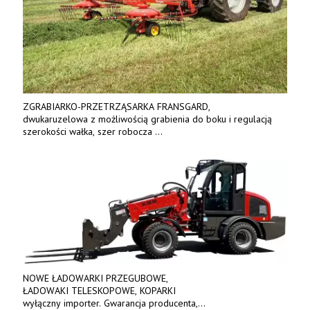
ZGRABIARKO-PRZETRZĄSARKA FRANSGARD,
dwukaruzelowa z możliwością grabienia do boku i regulacją
szerokości wałka, szer robocza
do 6 m. Mocna konstrukcja. Karchex.
Tel. 606 211 056, 507 158 699.
NOWE ŁADOWARKI PRZEGUBOWE,
ŁADOWAKI TELESKOPOWE, KOPARKI
wyłączny importer. Gwarancja producenta,