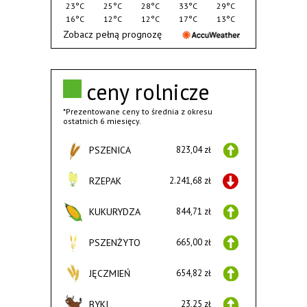
23°C
25°C
28°C
33°C
29°C
16°C
12°C
12°C
17°C
13°C
Zobacz pełną prognozę
ceny rolnicze
*Prezentowane ceny to średnia z okresu
ostatnich 6 miesięcy.
PSZENICA
823,04 zł
RZEPAK
2.241,68 zł
KUKURYDZA
844,71 zł
PSZENŻYTO
665,00 zł
JĘCZMIEŃ
654,82 zł
BYKI
23,25 zł