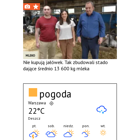
MLEKO
Nie kupują jałówek. Tak zbudowali stado
dające średnio 13 600 kg mleka
pogoda
Warszawa
22°C
Deszcz
pt.
sob.
niedz.
pon.
wt.