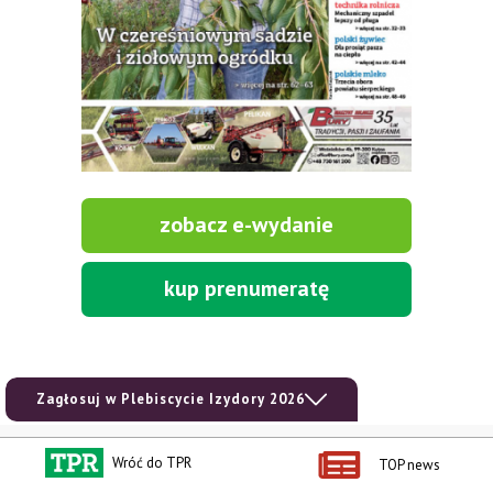
zobacz e-wydanie
kup prenumeratę
Zagłosuj w Plebiscycie Izydory 2026
Kontakt i regulaminy
Przydatne linki
Wróć do TPR
TOP news
Kontakt
Ceny rolnicze