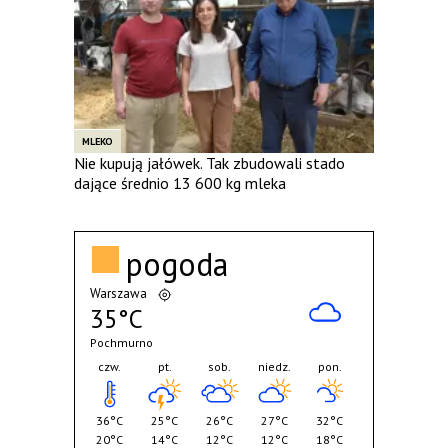
MLEKO
Nie kupują jałówek. Tak zbudowali stado
dające średnio 13 600 kg mleka
pogoda
Warszawa
35°C
Pochmurno
czw.
pt.
sob.
niedz.
pon.
36°C
25°C
26°C
27°C
32°C
20°C
14°C
12°C
12°C
18°C