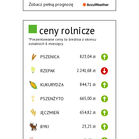
Zobacz pełną prognozę
ceny rolnicze
*Prezentowane ceny to średnia z okresu
ostatnich 6 miesięcy.
PSZENICA
823,04 zł
RZEPAK
2.241,68 zł
KUKURYDZA
844,71 zł
PSZENŻYTO
665,00 zł
JĘCZMIEŃ
654,82 zł
BYKI
23,25 zł