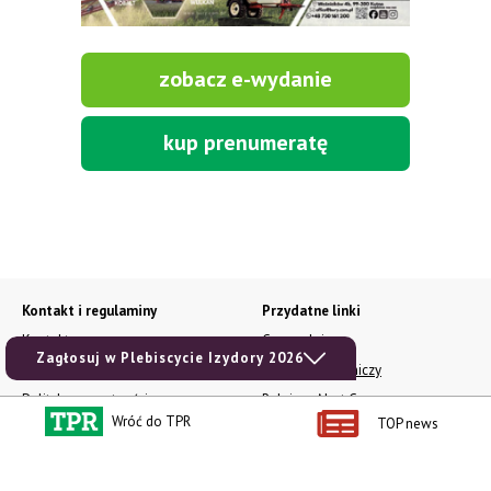
zobacz e-wydanie
kup prenumeratę
Kontakt i regulaminy
Przydatne linki
Kontakt
Ceny rolnicze
Zagłosuj w Plebiscycie Izydory 2026
Reklama
Newsletter rolniczy
Polityka prywatności
Rolniczy Alert Cenowy
Wróć do TPR
TOP news
Regulamin
Pogoda
RODO
Ogłoszenia drobne
Konkursy TPR