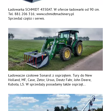
Ładowarka SCHMIDT 4350AT. W ofercie ładowarki od 90 cm.
Tel. 881 206 316; www.schmidtmachinery.pl
Sprzedaż części i serwis.
Ładowacze czołowe Sonarol z osprzętem. Tury do New
Holland, MF, Case, Zetor, Ursus, Deutz Fahr, John Deere,
Kubota, LS. W sprzedaży posiadamy także osprzęt
w promocyjnych cenach. Tel. 500 600 106. www.specagro.pl