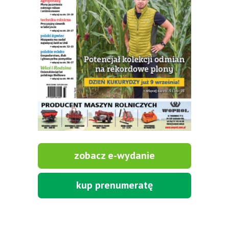
zobacz e-wydanie
kup prenumeratę