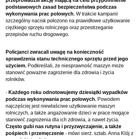
przeprowadzili akcję mającą na celu przypomnienie
podstawowych zasad bezpieczeństwa podczas
wykonywania prac polowych.
W trakcie kampanii
szczególny nacisk położono na prawidłowe użytkowanie
ciężkiego sprzętu rolniczego oraz przestrzeganie
przepisów ruchu drogowego.
Policjanci zwracali uwagę na konieczność
sprawdzenia stanu technicznego sprzętu przed jego
użyciem.
Podkreślali, że niesprawność maszyn może
stanowić poważne zagrożenie dla zdrowia i życia
rolników.
-
Każdego roku odnotowujemy dziesiątki wypadków
podczas wykonywania prac polowych.
Powodem
najczęściej jest niewłaściwe użytkowanie maszyn
rolniczych, a także angażowanie dzieci w prace mogące
stanowić zagrożenia dla ich zdrowia, a nawet życia.
Często gubi nas rutyna i przyzwyczajenie, a także
pośpiech i przemęczenie
- mówi sierż. sztab. Anna Klój z