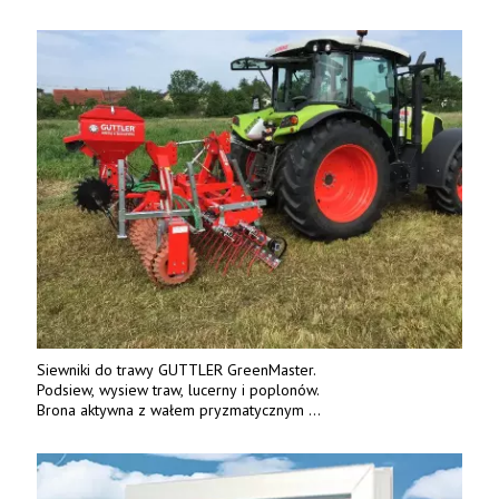
Siewniki do trawy GUTTLER GreenMaster.
Podsiew, wysiew traw, lucerny i poplonów.
Brona aktywna z wałem pryzmatycznym
Guttlera. Bezpośredni importer www.karchex.eu
Tel. 606 211 056, 507 158 699.