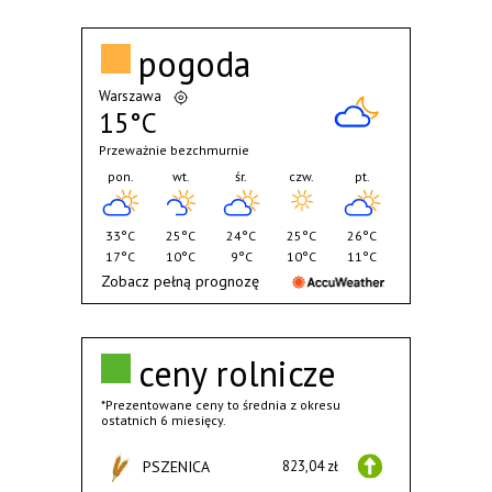
pogoda
Warszawa
15°C
Przeważnie bezchmurnie
pon.
wt.
śr.
czw.
pt.
33°C
25°C
24°C
25°C
26°C
17°C
10°C
9°C
10°C
11°C
Zobacz pełną prognozę
ceny rolnicze
*Prezentowane ceny to średnia z okresu
ostatnich 6 miesięcy.
PSZENICA
823,04 zł