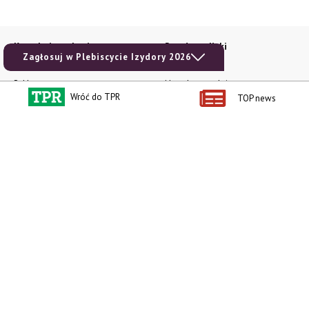
Kontakt i regulaminy
Przydatne linki
Zagłosuj w Plebiscycie Izydory 2026
Kontakt
Ceny rolnicze
Reklama
Newsletter rolniczy
Wróć do TPR
TOP news
Polityka prywatności
Rolniczy Alert Cenowy
Regulamin
Pogoda
RODO
Ogłoszenia drobne
Konkursy TPR
e-Wydania TPR
Kącik Samotnych Serc
Porgram TV
agrarsklep.pl
RSS
Produkty dla Ciebie
Kategorie