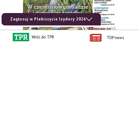
Zagłosuj w Plebiscycie Izydory 2026
Wróć do TPR
TOP news
zobacz e-wydanie
kup prenumeratę
Kontakt i regulaminy
Przydatne linki
Kontakt
Ceny rolnicze