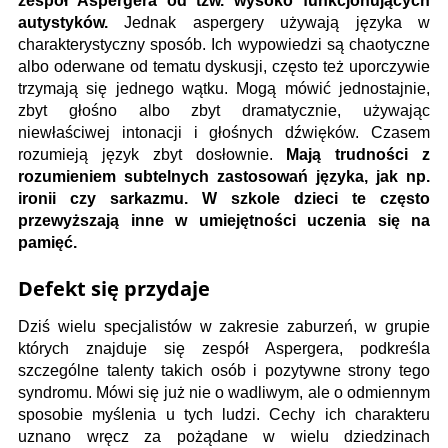
zespół Aspergera od tzw. wysoko funkcjonujących
autystyków.
Jednak aspergery używają języka w
charakterystyczny sposób. Ich wypowiedzi są chaotyczne
albo oderwane od tematu dyskusji, często też uporczywie
trzymają się jednego wątku. Mogą mówić jednostajnie,
zbyt głośno albo zbyt dramatycznie, używając
niewłaściwej intonacji i głośnych dźwięków. Czasem
rozumieją język zbyt dosłownie.
Mają trudności z
rozumieniem subtelnych zastosowań języka, jak np.
ironii czy sarkazmu. W szkole dzieci te często
przewyższają inne w umiejętności uczenia się na
pamięć.
Defekt się przydaje
Dziś wielu specjalistów w zakresie zaburzeń, w grupie
których znajduje się zespół Aspergera, podkreśla
szczególne talenty takich osób i pozytywne strony tego
syndromu. Mówi się już nie o wadliwym, ale o odmiennym
sposobie myślenia u tych ludzi. Cechy ich charakteru
uznano wręcz za pożądane w wielu dziedzinach