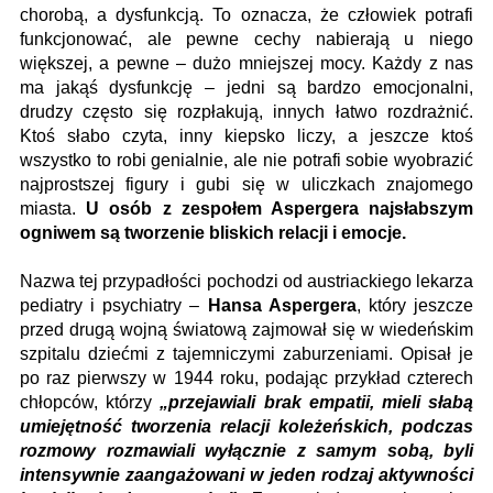
chorobą, a dysfunkcją. To oznacza, że człowiek potrafi
funkcjonować, ale pewne cechy nabierają u niego
większej, a pewne – dużo mniejszej mocy. Każdy z nas
ma jakąś dysfunkcję – jedni są bardzo emocjonalni,
drudzy często się rozpłakują, innych łatwo rozdrażnić.
Ktoś słabo czyta, inny kiepsko liczy, a jeszcze ktoś
wszystko to robi genialnie, ale nie potrafi sobie wyobrazić
najprostszej figury i gubi się w uliczkach znajomego
miasta.
U osób z zespołem Aspergera najsłabszym
ogniwem są tworzenie bliskich relacji i emocje.
Nazwa tej przypadłości pochodzi od austriackiego lekarza
pediatry i psychiatry –
Hansa Aspergera
, który jeszcze
przed drugą wojną światową zajmował się w wiedeńskim
szpitalu dziećmi z tajemniczymi zaburzeniami. Opisał je
po raz pierwszy w 1944 roku, podając przykład czterech
chłopców, którzy
„przejawiali brak empatii, mieli słabą
umiejętność tworzenia relacji koleżeńskich, podczas
rozmowy rozmawiali wyłącznie z samym sobą, byli
intensywnie zaangażowani w jeden rodzaj aktywności