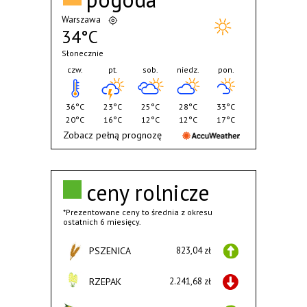
Warszawa
34°C
Słonecznie
czw.
pt.
sob.
niedz.
pon.
36°C
23°C
25°C
28°C
33°C
20°C
16°C
12°C
12°C
17°C
Zobacz pełną prognozę
ceny rolnicze
*Prezentowane ceny to średnia z okresu
ostatnich 6 miesięcy.
PSZENICA
823,04 zł
RZEPAK
2.241,68 zł