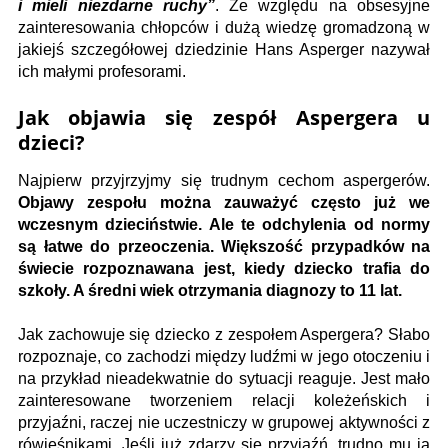
i mieli niezdarne ruchy”
. Ze względu na obsesyjne
zainteresowania chłopców i dużą wiedzę gromadzoną w
jakiejś szczegółowej dziedzinie Hans Asperger nazywał
ich małymi profesorami.
Jak objawia się zespół Aspergera u
dzieci?
Najpierw przyjrzyjmy się trudnym cechom aspergerów.
Objawy zespołu można zauważyć często już we
wczesnym dzieciństwie. Ale te odchylenia od normy
są łatwe do przeoczenia. Większość przypadków na
świecie rozpoznawana jest, kiedy dziecko trafia do
szkoły. A średni wiek otrzymania diagnozy to 11 lat.
Jak zachowuje się dziecko z zespołem Aspergera? Słabo
rozpoznaje, co zachodzi między ludźmi w jego otoczeniu i
na przykład nieadekwatnie do sytuacji reaguje. Jest mało
zainteresowane tworzeniem relacji koleżeńskich i
przyjaźni, raczej nie uczestniczy w grupowej aktywności z
rówieśnikami. Jeśli już zdarzy się przyjaźń, trudno mu ją