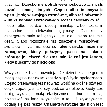
utrzymać.
Dziecko nie potrafi wywnioskowywać myśli,
uczuć i emocji innych. Często albo intensywnie
wpatruje się w swojego rozmówcę, albo też odwrotnie
– unika kontaktu wzrokowego.
Można zaobserwować u
niego albo bardzo ubogą mimikę, albo czasami
przesadne, nieadekwatne grymasy. Dziecko z
aspergerem mało też gestykuluje, ale i słabo rozumie
gesty. Słabo rozpoznaje też znaczenie wskazówek i
sygnałów innych niż słowne.
Takie dziecko może nie
zareagować, kiedy położymy palec na ustach,
próbując je uciszyć. Nie zrozumie, że coś jest żartem,
kiedy puścimy do niego oko.
Wszystkie te braki powodują, że dzieci z aspergerem
mogą często naruszać zasady współżycia społecznego.
Często przejawiają też nadwrażliwość na głośne dźwięki,
dotyk, zapachy, smaki czy bodźce wzrokowe. Kiedy coś
robią, wykazują małą elastyczność – trudno im się
przestawić na inną aktywność, a tej już wykonywanej
oddają się bez reszty.
Charakterystyczne dla nich jest