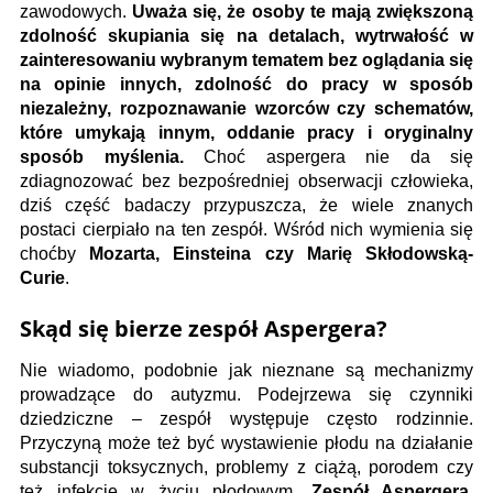
zawodowych.
Uważa się, że osoby te mają zwiększoną
zdolność skupiania się na detalach, wytrwałość w
zainteresowaniu wybranym tematem bez oglądania się
na opinie innych, zdolność do pracy w sposób
niezależny, rozpoznawanie wzorców czy schematów,
które umykają innym, oddanie pracy i oryginalny
sposób myślenia.
Choć aspergera nie da się
zdiagnozować bez bezpośredniej obserwacji człowieka,
dziś część badaczy przypuszcza, że wiele znanych
postaci cierpiało na ten zespół. Wśród nich wymienia się
choćby
Mozarta, Einsteina czy Marię Skłodowską-
Curie
.
Skąd się bierze zespół Aspergera?
Nie wiadomo, podobnie jak nieznane są mechanizmy
prowadzące do autyzmu. Podejrzewa się czynniki
dziedziczne – zespół występuje często rodzinnie.
Przyczyną może też być wystawienie płodu na działanie
substancji toksycznych, problemy z ciążą, porodem czy
też infekcje w życiu płodowym.
Zespół Aspergera,