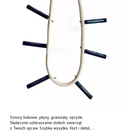
Sznury hukowe, płyny, granulaty, opryski.
Skuteczne odstraszanie dzikich zwierząt
z Twoich upraw. Szybka wysyłka. Hurt i detal.
www.deterren.pl • tel. +48 790 800 510.