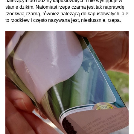
należącym do rodziny kapustowatych i nie występuje w
stanie dzikim. Natomiast rzepa czarna jest tak naprawdę
rzodkwią czarną, również należącą do kapustowatych, ale
to rzodkiew i często nazywana jest, niesłusznie, rzepą.