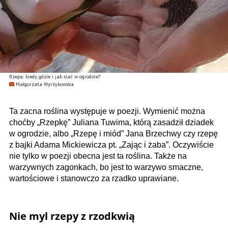
Rzepa: kiedy, gdzie i jak siać w ogrodzie?
Małgorzata Wyrzykowska
Ta zacna roślina występuje w poezji. Wymienić można
choćby „Rzepkę” Juliana Tuwima, którą zasadził dziadek
w ogrodzie, albo „Rzepę i miód” Jana Brzechwy czy rzepę
z bajki Adama Mickiewicza pt. „Zając i żaba”. Oczywiście
nie tylko w poezji obecna jest ta roślina. Także na
warzywnych zagonkach, bo jest to warzywo smaczne,
wartościowe i stanowczo za rzadko uprawiane.
Nie myl rzepy z rzodkwią