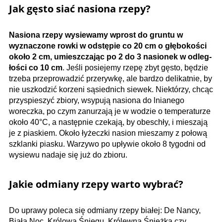
Jak gęsto siać nasiona rzepy?
Nasiona rzepy wysiewamy wprost do gruntu w
wyznaczone rowki w odstępie co 20 cm o głębokości
około 2 cm, umieszczając po 2 do 3 nasionek w odleg­
łości co 10 cm
. Jeśli posiejemy rzepę zbyt gęsto, będzie
trzeba przeprowadzić przerywkę, ale bardzo delikatnie, by
nie uszkodzić korzeni sąsiednich siewek. Niektórzy, chcąc
przyspieszyć zbiory, wsypują nasiona do lnianego
woreczka, po czym zanurzają je w wodzie o temperaturze
około 40°C, a następnie czekają, by obeschły, i mieszają
je z piaskiem. Około łyżeczki nasion mieszamy z połową
szklanki piasku. Warzywo po upływie około 8 tygodni od
wysiewu nadaje się już do zbioru.
Jakie odmiany rzepy warto wybrać?
Do uprawy poleca się odmiany rzepy białej: De Nancy,
Biała Noc, Królowa Śniegu, Królewna Śnieżka czy