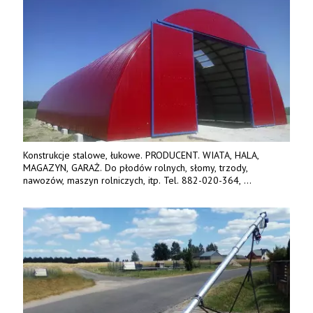
Konstrukcje stalowe, łukowe. PRODUCENT. WIATA, HALA,
MAGAZYN, GARAŻ. Do płodów rolnych, słomy, trzody,
nawozów, maszyn rolniczych, itp. Tel. 882-020-364,
664-125-869, 604-407-206. www.olimet.eu