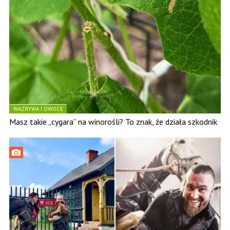
WAZRYWA I OWOCE
Masz takie „cygara” na winorośli? To znak, że działa szkodnik