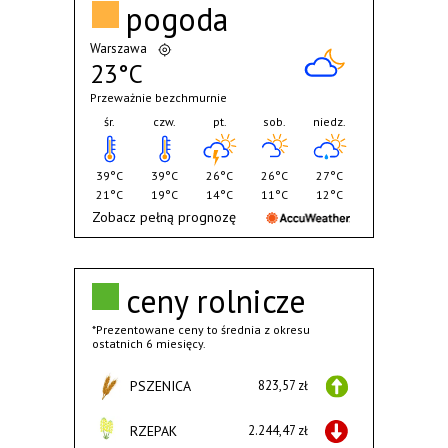
pogoda
Warszawa
23°C
Przeważnie bezchmurnie
śr.
czw.
pt.
sob.
niedz.
39°C
39°C
26°C
26°C
27°C
21°C
19°C
14°C
11°C
12°C
Zobacz pełną prognozę
ceny rolnicze
*Prezentowane ceny to średnia z okresu
ostatnich 6 miesięcy.
PSZENICA
823,57 zł
RZEPAK
2.244,47 zł