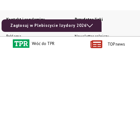
Kontakt i regulaminy
Przydatne linki
Zagłosuj w Plebiscycie Izydory 2026
Kontakt
Ceny rolnicze
Reklama
Newsletter rolniczy
Wróć do TPR
TOP news
Polityka prywatności
Rolniczy Alert Cenowy
Regulamin
Pogoda
RODO
Ogłoszenia drobne
Konkursy TPR
e-Wydania TPR
Kącik Samotnych Serc
Porgram TV
agrarsklep.pl
RSS
Produkty dla Ciebie
Kategorie
Zamów prenumeratę TPR
Wiadomości