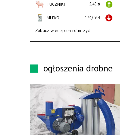
TUCZNIKI
5,45 zł
MLEKO
174,09 zł
Zobacz wiecej cen rolniczych
ogłoszenia drobne