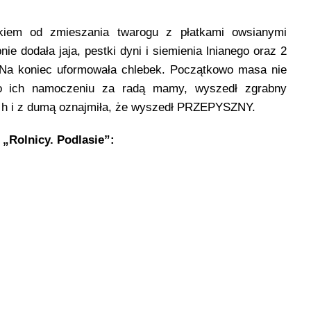
kiem od zmieszania twarogu z płatkami owsianymi
ie dodała jaja, pestki dyni i siemienia lnianego oraz 2
. Na koniec uformowała chlebek. Początkowo masa nie
po ich namoczeniu za radą mamy, wyszedł zgrabny
20 h i z dumą oznajmiła, że wyszedł PRZEPYSZNY.
„Rolnicy. Podlasie”​: