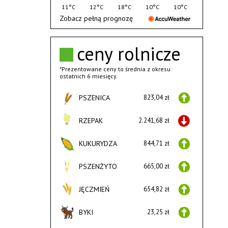
11°C
12°C
18°C
10°C
10°C
Zobacz pełną prognozę
ceny rolnicze
*Prezentowane ceny to średnia z okresu
ostatnich 6 miesięcy.
PSZENICA
823,04 zł
RZEPAK
2.241,68 zł
KUKURYDZA
844,71 zł
PSZENŻYTO
665,00 zł
JĘCZMIEŃ
654,82 zł
BYKI
23,25 zł