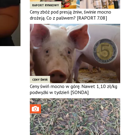
RAPORT RYNKOWY
Ceny zbóż pod presją żniw, świnie mocno
drożeją. Co z paliwem? [RAPORT 7.08]
CENY ŚWIŃ
Ceny świń mocno w górę. Nawet 1,10 zł/kg
podwyżki w tydzień [SONDA]