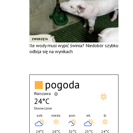
ZWIERZĘTA
Ile wody musi wypić świnia? Niedobór szybko
odbija się na wynikach
pogoda
Warszawa
24°C
Słonecznie
sob.
niedz.
pon.
wt.
śr.
24°C
26°C
32°C
25°C
24°C