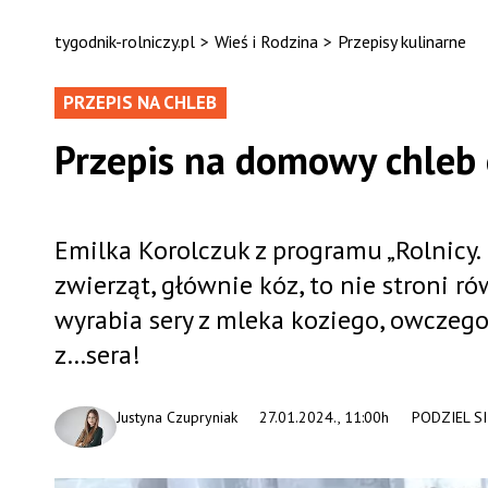
tygodnik-rolniczy.pl
>
Wieś i Rodzina
>
Przepisy kulinarne
PRZEPIS NA CHLEB
Przepis na domowy chleb o
Emilka Korolczuk z programu „Rolnicy.
zwierząt, głównie kóz, to nie stroni 
wyrabia sery z mleka koziego, owczego,
z…sera!
Justyna Czupryniak
27.01.2024., 11:00h
PODZIEL SI