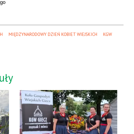
ego
CH
MIĘDZYNARODOWY DZIEŃ KOBIET WIEJSKICH
KGW
uły