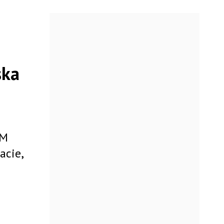
ska
OM
acie,