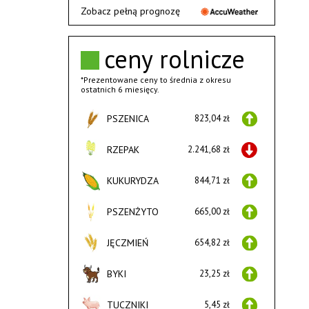
Zobacz pełną prognozę
ceny rolnicze
*Prezentowane ceny to średnia z okresu
ostatnich 6 miesięcy.
PSZENICA
823,04 zł
RZEPAK
2.241,68 zł
KUKURYDZA
844,71 zł
PSZENŻYTO
665,00 zł
JĘCZMIEŃ
654,82 zł
BYKI
23,25 zł
TUCZNIKI
5,45 zł