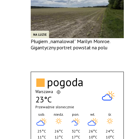
NA LUZIE
Pługiem „namalował” Marilyn Monroe.
Gigantyczny portret powstał na polu
pogoda
Warszawa
23°C
Przeważnie słonecznie
sob.
niedz.
pon.
wt.
śr.
25°C
26°C
32°C
26°C
24°C
11°C
12°C
17°C
10°C
10°C