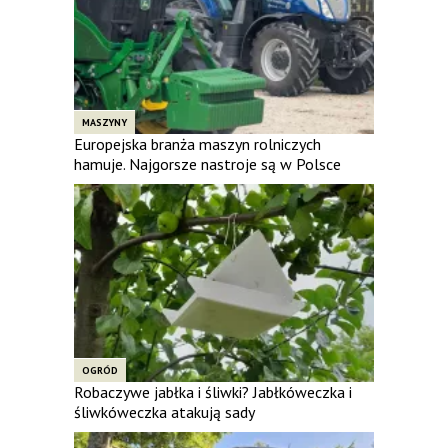
MASZYNY
Europejska branża maszyn rolniczych
hamuje. Najgorsze nastroje są w Polsce
OGRÓD
Robaczywe jabłka i śliwki? Jabłkóweczka i
śliwkóweczka atakują sady