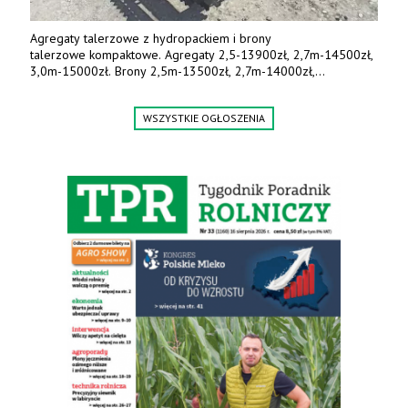
Agregaty talerzowe z hydropackiem i brony
talerzowe kompaktowe. Agregaty 2,5-13900zł, 2,7m-14500zł,
3,0m-15000zł. Brony 2,5m-13500zł, 2,7m-14000zł,
3,0m-14800zł. Tel. 500 800 106, www.agrieko.pl
WSZYSTKIE OGŁOSZENIA