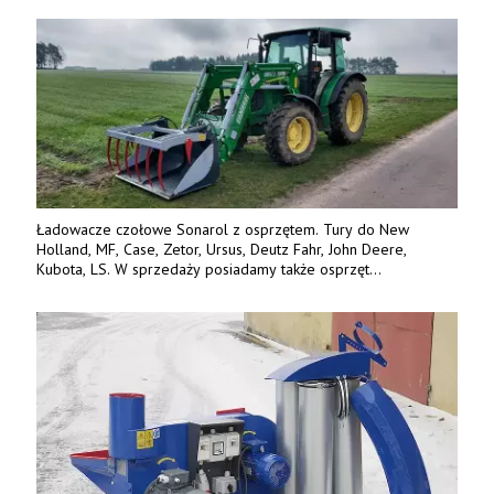
842 737, www.tango-oil.pl
Ładowacze czołowe Sonarol z osprzętem. Tury do New
Holland, MF, Case, Zetor, Ursus, Deutz Fahr, John Deere,
Kubota, LS. W sprzedaży posiadamy także osprzęt
w promocyjnych cenach. Tel. 500 600 106. www.specagro.pl