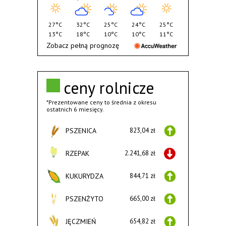
27°C
32°C
25°C
24°C
25°C
13°C
18°C
10°C
10°C
11°C
Zobacz pełną prognozę
ceny rolnicze
*Prezentowane ceny to średnia z okresu
ostatnich 6 miesięcy.
PSZENICA
823,04 zł
RZEPAK
2.241,68 zł
KUKURYDZA
844,71 zł
PSZENŻYTO
665,00 zł
JĘCZMIEŃ
654,82 zł