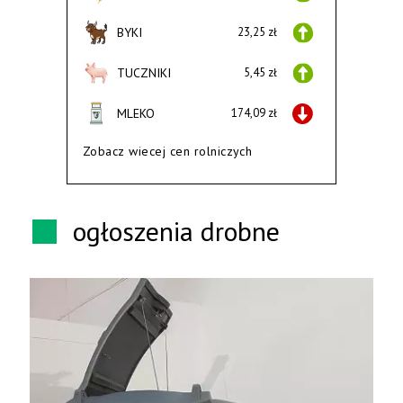
BYKI
23,25 zł
TUCZNIKI
5,45 zł
MLEKO
174,09 zł
Zobacz wiecej cen rolniczych
ogłoszenia drobne