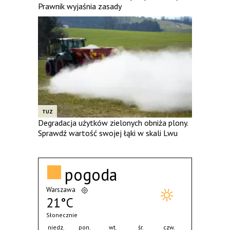
Prawnik wyjaśnia zasady
TUZ
Degradacja użytków zielonych obniża plony.
Sprawdź wartość swojej łąki w skali Lwu
pogoda
Warszawa
21°C
Słonecznie
niedz.
pon.
wt.
śr.
czw.