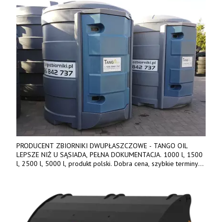
PRODUCENT ZBIORNIKI DWUPŁASZCZOWE - TANGO OIL
LEPSZE NIŻ U SĄSIADA, PEŁNA DOKUMENTACJA. 1000 l, 1500
l, 2500 l, 5000 l, produkt polski. Dobra cena, szybkie terminy
realizacji. Tel. 536 842 737, www.tango-oil.pl