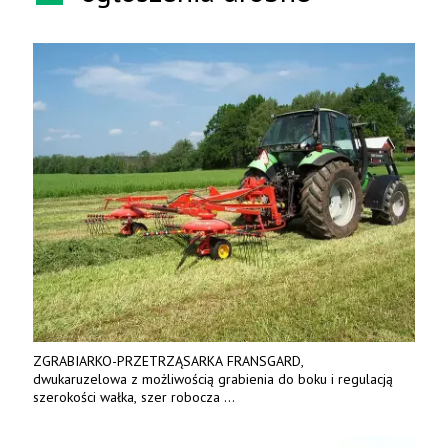
ZGRABIARKO-PRZETRZĄSARKA FRANSGARD,
dwukaruzelowa z możliwością grabienia do boku i regulacją
szerokości wałka, szer robocza
do 6 m. Mocna konstrukcja. Karchex.
Tel. 606 211 056, 507 158 699.