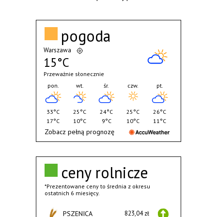
pogoda
Warszawa
15°C
Przeważnie słonecznie
pon.
wt.
śr.
czw.
pt.
33°C
25°C
24°C
25°C
26°C
17°C
10°C
9°C
10°C
11°C
Zobacz pełną prognozę
ceny rolnicze
*Prezentowane ceny to średnia z okresu
ostatnich 6 miesięcy.
PSZENICA
823,04 zł