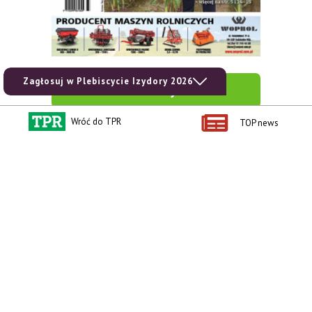
Zagłosuj w Plebiscycie Izydory 2026
zobacz e-wydanie
Wróć do TPR
TOP news
kup prenumeratę
Kontakt i regulaminy
Przydatne linki
Kontakt
Ceny rolnicze
Reklama
Newsletter rolniczy
Polityka prywatności
Rolniczy Alert Cenowy