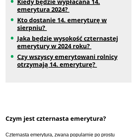
Kiedy będzie wypłacana 14.
emerytura 2024?
Kto dostanie 14. emeryturę w
sierpniu?
Jaka będzie wysokość czternastej
emerytury w 2024 roku?
Czy wszyscy emerytowani rolnicy
otrzymają 14. emeryturę?
Czym jest czternasta emerytura?
Czternasta emerytura, zwana popularnie po prostu