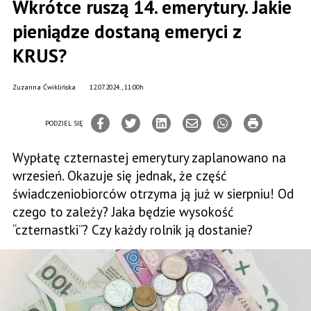
Wkrótce ruszą 14. emerytury. Jakie
pieniądze dostaną emeryci z
KRUS?
Zuzanna Ćwiklińska
12.07.2024., 11:00h
PODZIEL SIĘ
Wypłatę czternastej emerytury zaplanowano na
wrzesień. Okazuje się jednak, że część
świadczeniobiorców otrzyma ją już w sierpniu! Od
czego to zależy? Jaka będzie wysokość
“czternastki”? Czy każdy rolnik ją dostanie?