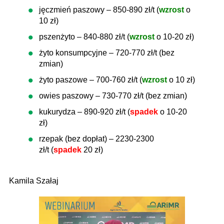
jęczmień paszowy – 850-890 zł/t (
wzrost
o
10 zł)
pszenżyto – 840-880 zł/t (
wzrost
o 10-20 zł)
żyto konsumpcyjne – 720-770 zł/t (bez
zmian)
żyto paszowe – 700-760 zł/t (
wzrost
o 10 zł)
owies paszowy – 730-770 zł/t (bez zmian)
kukurydza – 890-920 zł/t (
spadek
o 10-20
zł)
rzepak (bez dopłat) – 2230-2300
zł/t (
spadek
20 zł)
Kamila Szałaj