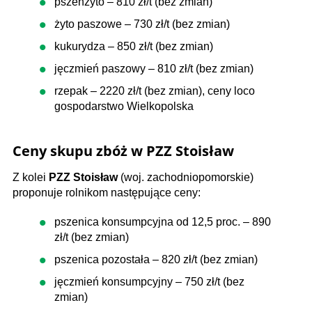
pszenżyto – 810 zł/t (bez zmian)
żyto paszowe – 730 zł/t (bez zmian)
kukurydza – 850 zł/t (bez zmian)
jęczmień paszowy – 810 zł/t (bez zmian)
rzepak – 2220 zł/t (bez zmian), ceny loco
gospodarstwo Wielkopolska
Ceny skupu zbóż w PZZ Stoisław
Z kolei
PZZ Stoisław
(woj. zachodniopomorskie)
proponuje rolnikom następujące ceny:
pszenica konsumpcyjna od 12,5 proc. – 890
zł/t (bez zmian)
pszenica pozostała – 820 zł/t (bez zmian)
jęczmień konsumpcyjny – 750 zł/t (bez
zmian)