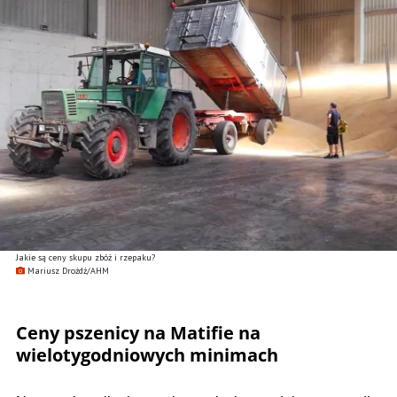
Jakie są ceny skupu zbóż i rzepaku?
Mariusz Drożdż/AHM
Ceny pszenicy na Matifie na
wielotygodniowych minimach