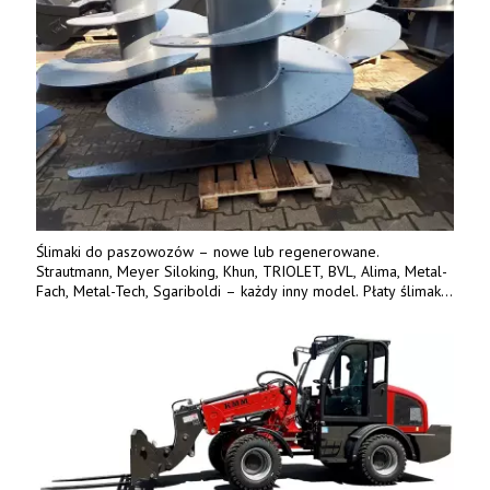
Ślimaki do paszowozów – nowe lub regenerowane.
Strautmann, Meyer Siloking, Khun, TRIOLET, BVL, Alima, Metal-
Fach, Metal-Tech, Sgariboldi – każdy inny model. Płaty ślimaka
wykonane z blachy o podwyższonej wytrzymałości na ścieranie
– 15 lub 18 mm. Możliwa wymiana i dowóz na miejsce – cała
Polska. Tel. 609 144 596.