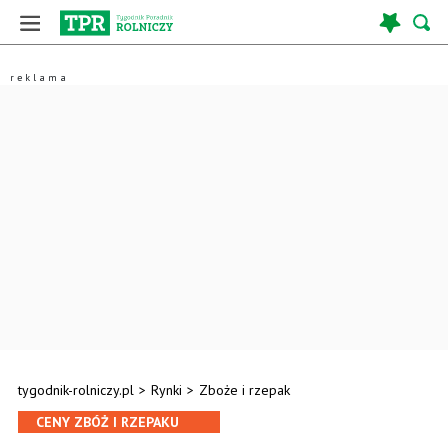
tygodnik-rolniczy.pl
>
Rynki
>
Zboże i rzepak
CENY ZBÓŻ I RZEPAKU