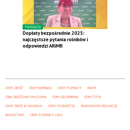
PIENIĄDZE
Dopłaty bezpośrednie 2025:
najczęstsze pytania rolników i
odpowiedzi ARiMR
CENY ZBÓŻ
CENY RZEPAKU
CENY PSZENICY
MATIF
IZBA ZBOŻOWO-PASZOWA
CENY JĘCZMIENIA
CENY ŻYTA
CENY ZBÓŻ W SKUPACH
CENY PSZENŻYTA
WIADOMOŚCI ROLNICZE
ROLNICTWO
CENY PSZENICY 2025