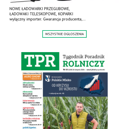
NOWE ŁADOWARKI PRZEGUBOWE,
ŁADOWAKI TELESKOPOWE, KOPARKI
wyłączny importer. Gwarancja producenta,
bogate wyposażenie, prosta konstrukcja.
Ceny od 69 000 zł netto wraz z osprzętem.
WSZYSTKIE OGŁOSZENIA
Tel: 509-365-675. www.kmm.info.pl