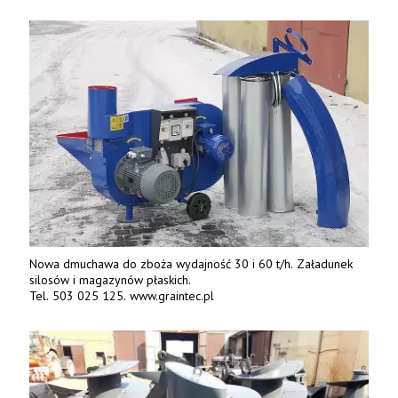
terenie całej Polski.
Tel.: 61 285 38 61, 603 626 688.
Nowa dmuchawa do zboża wydajność 30 i 60 t/h. Załadunek
silosów i magazynów płaskich.
Tel. 503 025 125. www.graintec.pl