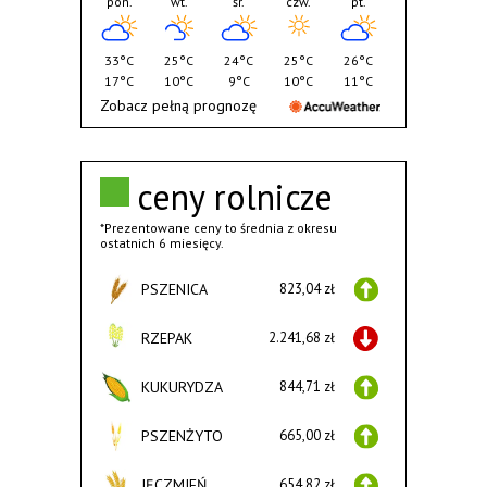
pon.
wt.
śr.
czw.
pt.
33°C
25°C
24°C
25°C
26°C
17°C
10°C
9°C
10°C
11°C
Zobacz pełną prognozę
ceny rolnicze
*Prezentowane ceny to średnia z okresu
ostatnich 6 miesięcy.
PSZENICA
823,04 zł
RZEPAK
2.241,68 zł
KUKURYDZA
844,71 zł
PSZENŻYTO
665,00 zł
JĘCZMIEŃ
654,82 zł