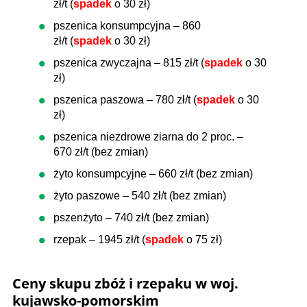
zł/t (
spadek
o 30 zł)
pszenica konsumpcyjna – 860
zł/t (
spadek
o 30 zł)
pszenica zwyczajna – 815 zł/t (
spadek
o 30
zł)
pszenica paszowa – 780 zł/t (
spadek
o 30
zł)
pszenica niezdrowe ziarna do 2 proc. –
670 zł/t (bez zmian)
żyto konsumpcyjne – 660 zł/t (bez zmian)
żyto paszowe – 540 zł/t (bez zmian)
pszenżyto – 740 zł/t (bez zmian)
rzepak – 1945 zł/t (
spadek
o 75 zł)
Ceny skupu zbóż i rzepaku w woj.
kujawsko-pomorskim