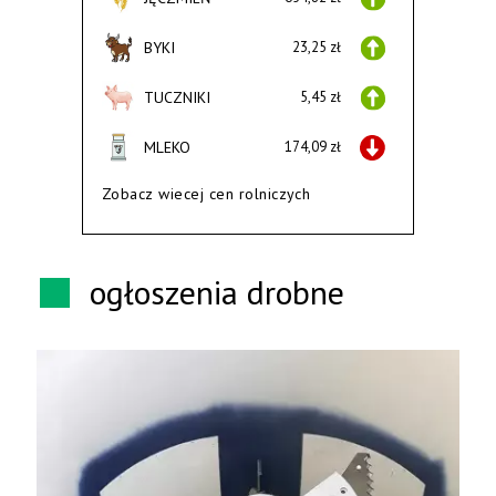
BYKI
23,25 zł
TUCZNIKI
5,45 zł
MLEKO
174,09 zł
Zobacz wiecej cen rolniczych
ogłoszenia drobne