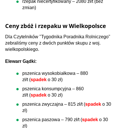
rzepak niecertyfikowany – 2080 zł/t (bez
zmian)
Ceny zbóż i rzepaku w Wielkopolsce
Dla Czytelników "Tygodnika Poradnika Rolniczego"
zebraliśmy ceny z dwóch punktów skupu z woj.
wielkopolskiego.
Elewarr Gądki:
pszenica wysokobiałkowa – 880
zł/t (
spadek
o 30 zł)
pszenica konsumpcyjna – 860
zł/t (
spadek
o 30 zł)
pszenica zwyczajna – 815 zł/t (
spadek
o 30
zł)
pszenica paszowa – 790 zł/t (
spadek
o 30
zł)