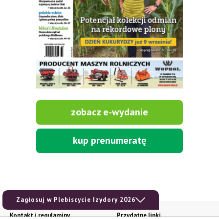
zobacz e-wydanie
kup prenumeratę
Zagłosuj w Plebiscycie Izydory 2026
Kontakt i regulaminy
Przydatne linki