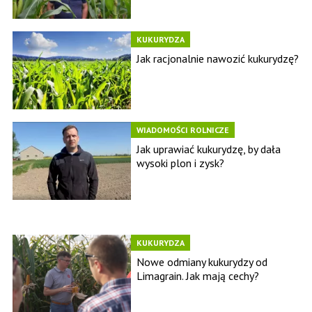
KUKURYDZA
Jak racjonalnie nawozić kukurydzę?
WIADOMOŚCI ROLNICZE
Jak uprawiać kukurydzę, by dała
wysoki plon i zysk?
KUKURYDZA
Nowe odmiany kukurydzy od
Limagrain. Jak mają cechy?