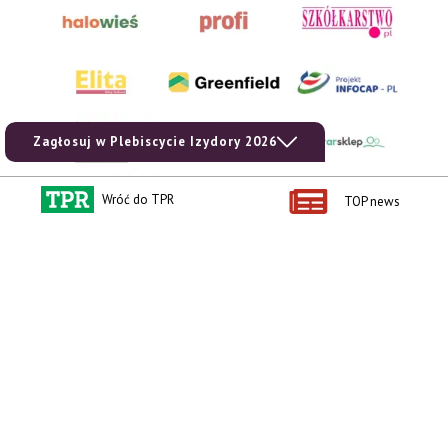
Zagłosuj w Plebiscycie Izydory 2026
Wróć do TPR
TOP news
AgroHorti Media Sp. z o.o. ul. Metalowa 5, 60-118 Poznań. Akta rejestrowe
przechowywane w Sądzie Rejonowym Poznań - Nowe Miasto i Wilda w Poznaniu,
VIII Wydziale Gospodarczym, KRS 0001116269, NIP 7792573719, REGON
529158846, kapitał zakładowy: 3.608.000 PLN.
Wszystkie prezentowane w ramach niniejszego portalu treści są własnością
AgroHorti Media Sp. z o.o, są zastrzeżone i chronione prawem autorskim,
kopiowanie i dalsze rozpowszechnianie treści jest zabronione. (art. 25 ust. 1 pkt 1b
ustawy z 4 lutego 1994 roku o prawie autorskim i prawach pokrewnych.