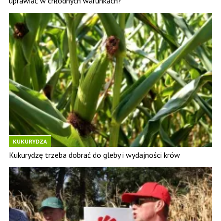
uprawiać w chłodnych warunkach?
KUKURYDZA
Kukurydzę trzeba dobrać do gleby i wydajności krów