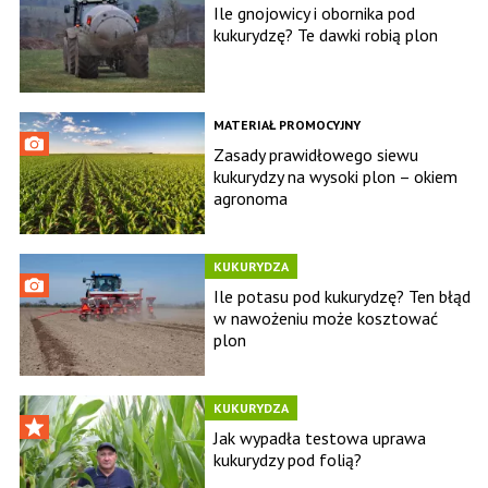
Ile gnojowicy i obornika pod
kukurydzę? Te dawki robią plon
MATERIAŁ PROMOCYJNY
Zasady prawidłowego siewu
kukurydzy na wysoki plon – okiem
agronoma
KUKURYDZA
Ile potasu pod kukurydzę? Ten błąd
w nawożeniu może kosztować
plon
KUKURYDZA
Jak wypadła testowa uprawa
kukurydzy pod folią?