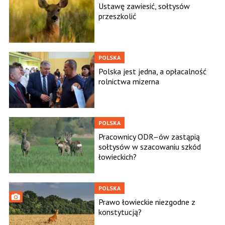
Ustawę zawiesić, sołtysów
przeszkolić
POLSKA
Polska jest jedna, a opłacalność
rolnictwa mizerna
POLSKA
Pracownicy ODR–ów zastąpią
sołtysów w szacowaniu szkód
łowieckich?
POLSKA
Prawo łowieckie niezgodne z
konstytucją?