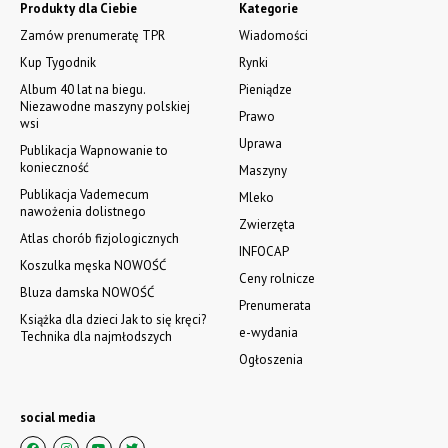
Produkty dla Ciebie
Kategorie
Zamów prenumeratę TPR
Wiadomości
Kup Tygodnik
Rynki
Album 40 lat na biegu.
Pieniądze
Niezawodne maszyny polskiej
Prawo
wsi
Uprawa
Publikacja Wapnowanie to
konieczność
Maszyny
Publikacja Vademecum
Mleko
nawożenia dolistnego
Zwierzęta
Atlas chorób fizjologicznych
INFOCAP
Koszulka męska NOWOŚĆ
Ceny rolnicze
Bluza damska NOWOŚĆ
Prenumerata
Książka dla dzieci Jak to się kręci?
e-wydania
Technika dla najmłodszych
Ogłoszenia
social media