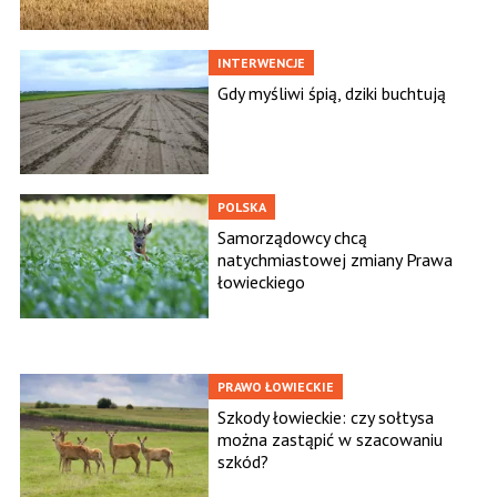
INTERWENCJE
Gdy myśliwi śpią, dziki buchtują
POLSKA
Samorządowcy chcą
natychmiastowej zmiany Prawa
łowieckiego
PRAWO ŁOWIECKIE
Szkody łowieckie: czy sołtysa
można zastąpić w szacowaniu
szkód?