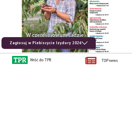
Zagłosuj w Plebiscycie Izydory 2026
Wróć do TPR
TOP news
zobacz e-wydanie
kup prenumeratę