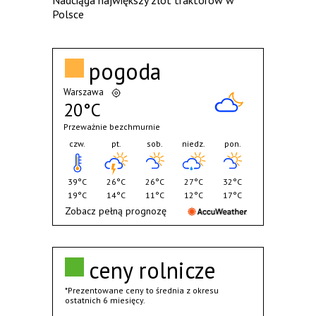
Nadciąga największy zlot traktorów w
Polsce
pogoda
Warszawa
20°C
Przeważnie bezchmurnie
czw.
pt.
sob.
niedz.
pon.
39°C
26°C
26°C
27°C
32°C
19°C
14°C
11°C
12°C
17°C
Zobacz pełną prognozę
ceny rolnicze
*Prezentowane ceny to średnia z okresu
ostatnich 6 miesięcy.