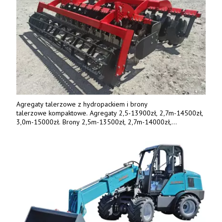
Agregaty talerzowe z hydropackiem i brony
talerzowe kompaktowe. Agregaty 2,5-13900zł, 2,7m-14500zł,
3,0m-15000zł. Brony 2,5m-13500zł, 2,7m-14000zł,
3,0m-14800zł. Tel. 500 800 106, www.agrieko.pl