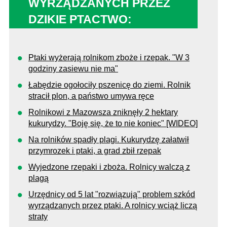
WYRZĄDZANYCH PRZEZ
DZIKIE PTACTWO:
Ptaki wyżerają rolnikom zboże i rzepak. "W 3
godziny zasiewu nie ma"
Łabędzie ogołociły pszenicę do ziemi. Rolnik
stracił plon, a państwo umywa ręce
Rolnikowi z Mazowsza zniknęły 2 hektary
kukurydzy. "Boję się, że to nie koniec" [WIDEO]
Na rolników spadły plagi. Kukurydzę załatwił
przymrozek i ptaki, a grad zbił rzepak
Wyjedzone rzepaki i zboża. Rolnicy walczą z
plagą
Urzędnicy od 5 lat "rozwiązują" problem szkód
wyrządzanych przez ptaki. A rolnicy wciąż liczą
straty