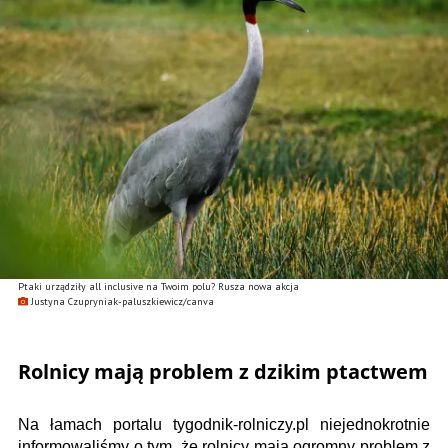
Ptaki urządziły all inclusive na Twoim polu? Rusza nowa akcja
Justyna Czupryniak-paluszkiewicz/canva
Rolnicy mają problem z dzikim ptactwem
Na łamach portalu tygodnik-rolniczy.pl niejednokrotnie
informowaliśmy o tym, że rolnicy mają ogromny problem z