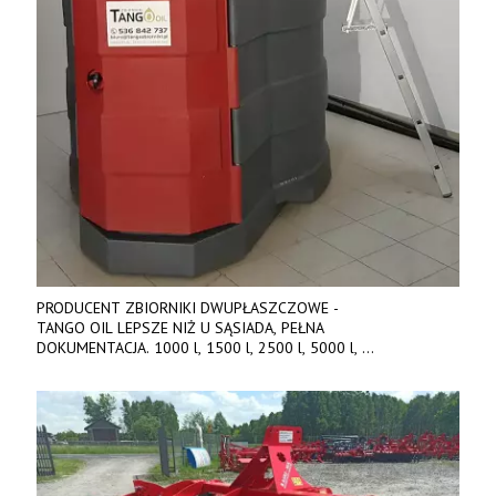
PRODUCENT ZBIORNIKI DWUPŁASZCZOWE -
TANGO OIL LEPSZE NIŻ U SĄSIADA, PEŁNA
DOKUMENTACJA. 1000 l, 1500 l, 2500 l, 5000 l,
produkt polski. Dobra cena, szybkie terminy realizacji. Tel. 536
842 737, www.tango-oil.pl