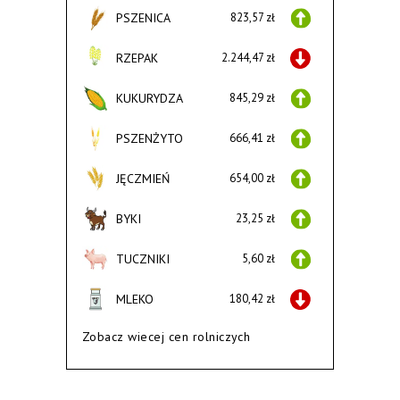
PSZENICA
823,57 zł
RZEPAK
2.244,47 zł
KUKURYDZA
845,29 zł
PSZENŻYTO
666,41 zł
JĘCZMIEŃ
654,00 zł
BYKI
23,25 zł
TUCZNIKI
5,60 zł
MLEKO
180,42 zł
Zobacz wiecej cen rolniczych