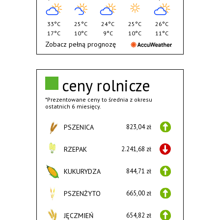
33°C
25°C
24°C
25°C
26°C
17°C
10°C
9°C
10°C
11°C
Zobacz pełną prognozę
ceny rolnicze
*Prezentowane ceny to średnia z okresu
ostatnich 6 miesięcy.
PSZENICA
823,04 zł
RZEPAK
2.241,68 zł
KUKURYDZA
844,71 zł
PSZENŻYTO
665,00 zł
JĘCZMIEŃ
654,82 zł