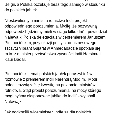
Belgii, a Polska oczekuje teraz tego samego w stosunku
do polskich jabłek.
"Zostawiliśmy u ministra rolnictwa Indii projekt
odpowiedniego porozumienia. Myślę, że pozytywną
odpowiedź będziemy mieli w ciągu kilku dni" - powiedział
Nalewajk. Polska delegacja z wicepremierem Januszem
Piechocińskim, przy okazji polityczno-biznesowego
szczytu Vibrant Gujarat w Ahmedabadzie spotkała się
m.in. z minister przetwórstwa żywności Indii Harsimrat
Kaur Badal.
Piechociński temat polskich jabłek poruszył też w
rozmowie z premierem Indii Narendrą Modim. "Modi
polecił rozwiązać tę kwestię na poziomie ministrów
rolnictwa. Stąd projekt porozumienia, na mocy którego
moglibyśmy eksportować jabłka do Indii" - wyjaśnił
Nalewajk.
Jak podkreślił wiceminister, Indie są dla polskich