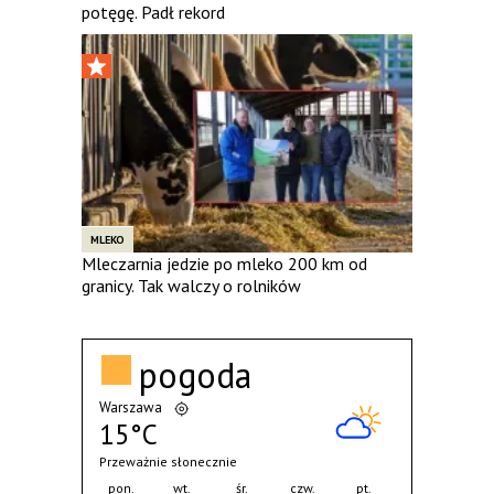
potęgę. Padł rekord
MLEKO
Mleczarnia jedzie po mleko 200 km od
granicy. Tak walczy o rolników
pogoda
Warszawa
15°C
Przeważnie słonecznie
pon.
wt.
śr.
czw.
pt.