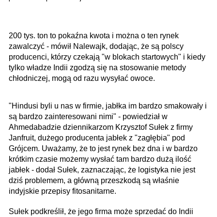
200 tys. ton to pokaźna kwota i można o ten rynek
zawalczyć - mówił Nalewajk, dodając, że są polscy
producenci, którzy czekają "w blokach startowych" i kiedy
tylko władze Indii zgodzą się na stosowanie metody
chłodniczej, mogą od razu wysyłać owoce.
"Hindusi byli u nas w firmie, jabłka im bardzo smakowały i
są bardzo zainteresowani nimi" - powiedział w
Ahmedabadzie dziennikarzom Krzysztof Sułek z firmy
Janfruit, dużego producenta jabłek z "zagłębia" pod
Grójcem. Uważamy, że to jest rynek bez dna i w bardzo
krótkim czasie możemy wysłać tam bardzo dużą ilość
jabłek - dodał Sułek, zaznaczając, że logistyka nie jest
dziś problemem, a główną przeszkodą są właśnie
indyjskie przepisy fitosanitarne.
Sułek podkreślił, że jego firma może sprzedać do Indii