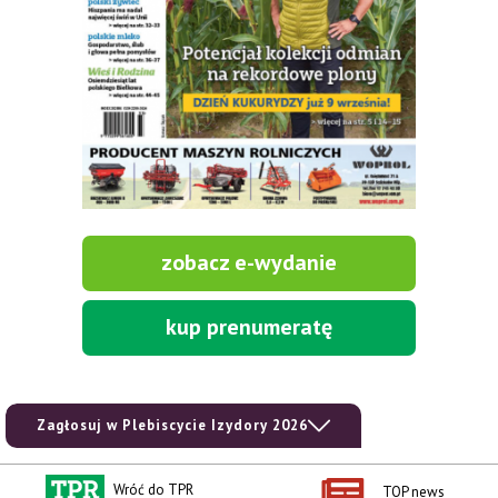
zobacz e-wydanie
kup prenumeratę
Zagłosuj w Plebiscycie Izydory 2026
Wróć do TPR
TOP news
Kontakt i regulaminy
Przydatne linki