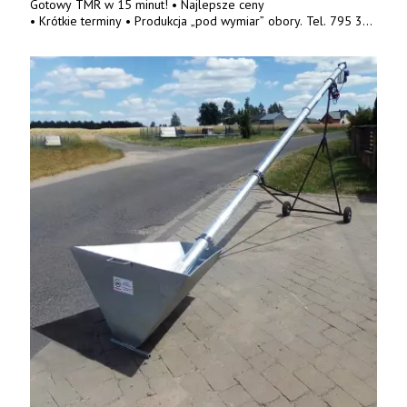
Gotowy TMR w 15 minut! • Najlepsze ceny
• Krótkie terminy • Produkcja „pod wymiar” obory. Tel. 795 319
084, 500 595 667.
www.masteragro.eu