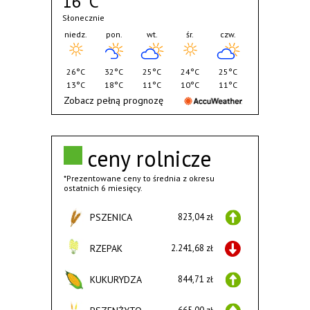
16°C
Słonecznie
niedz.
pon.
wt.
śr.
czw.
26°C
32°C
25°C
24°C
25°C
13°C
18°C
11°C
10°C
11°C
Zobacz pełną prognozę
ceny rolnicze
*Prezentowane ceny to średnia z okresu
ostatnich 6 miesięcy.
PSZENICA
823,04 zł
RZEPAK
2.241,68 zł
KUKURYDZA
844,71 zł