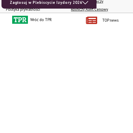
Reklama
Newsletter rolniczy
Zagłosuj w Plebiscycie Izydory 2026
Polityka prywatności
Rolniczy Alert Cenowy
Regulamin
Pogoda
Wróć do TPR
TOP news
RODO
Ogłoszenia drobne
Konkursy TPR
e-Wydania TPR
Kącik Samotnych Serc
Porgram TV
agrarsklep.pl
RSS
Produkty dla Ciebie
Kategorie
Zamów prenumeratę TPR
Wiadomości
Kup Tygodnik
Rynki
Album 40 lat na biegu.
Pieniądze
Niezawodne maszyny polskiej
Prawo
wsi
Uprawa
Publikacja Wapnowanie to