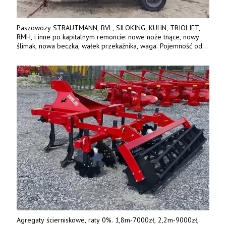
Paszowozy STRAUTMANN, BVL, SILOKING, KUHN, TRIOLIET,
RMH, i inne po kapitalnym remoncie: nowe noże tnące, nowy
ślimak, nowa beczka, wałek przekaźnika, waga. Pojemność od
5m3 - 40m3. Cena od 32 tys. Wozy sprowadzone z Niemiec.
Jesteśmy także producentem nowych paszowozów AKSA, woj.
wielkopolskie, koło Konina. Kontakt: 607 405 691.
Agregaty ścierniskowe, raty 0%. 1,8m-7000zł, 2,2m-9000zł,