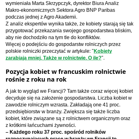
wymieniała Marta Skrzypczyk, dyrektor Biura Analiz
Makro-ekonomicznych Sektora Agro BNP Paribas
podczas jednej z Agro Akademii.
Z analiz ekspertów wynika także, że kobiety starają się tak
przygotować przekazania swojego gospodarstwa bliskim,
aby nie dochodziło na tym tle do konfliktów.
Więcej o podejściu do gospodarstw rolniczych przez
polskie rolniczki przeczytać w artykule: "
Kobiety
zarabiają mniej. Także w rolnictwie. O ile?
".
Pozycja kobiet w francuskim rolnictwie
rośnie z roku na rok
A jak to wygląd we Francji? Tam także coraz więcej kobiet
decyduje się na założenie gospodarstwa. Liczba kobiet w
zawodzie rolniczym wzrasta. Zakładają one 41 proc.
przedsiębiorstw w branży. Zwiększa się także liczba
kobiet, które związane są z rolnictwem organicznym oraz
z krótkimi łańcuchami żywności.
– Każdego roku 37 proc. spośród rolników
rozpoczynających pracę w branży we Francji to