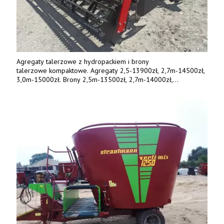
Agregaty talerzowe z hydropackiem i brony
talerzowe kompaktowe. Agregaty 2,5-13900zł, 2,7m-14500zł,
3,0m-15000zł. Brony 2,5m-13500zł, 2,7m-14000zł,
3,0m-14800zł. Tel. 500 800 106, www.agrieko.pl