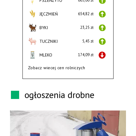
PSZENŻYTO
665,00 zł
JĘCZMIEŃ
654,82 zł
BYKI
23,25 zł
TUCZNIKI
5,45 zł
MLEKO
174,09 zł
Zobacz wiecej cen rolniczych
ogłoszenia drobne