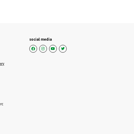
social media
owy
rc