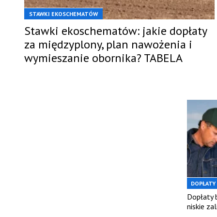
STAWKI EKOSCHEMATÓW
Stawki ekoschematów: jakie dopłaty
za międzyplony, plan nawożenia i
wymieszanie obornika? TABELA
DOPŁATY
Dopłaty b
niskie za