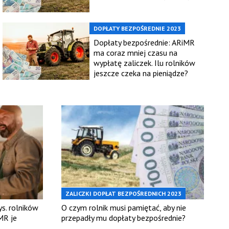
DOPŁATY BEZPOŚREDNIE 2023
Dopłaty bezpośrednie: ARiMR
ma coraz mniej czasu na
wypłatę zaliczek. Ilu rolników
jeszcze czeka na pieniądze?
ZALICZKI DOPŁAT BEZPOŚREDNICH 2023
s. rolników
O czym rolnik musi pamiętać, aby nie
MR je
przepadły mu dopłaty bezpośrednie?