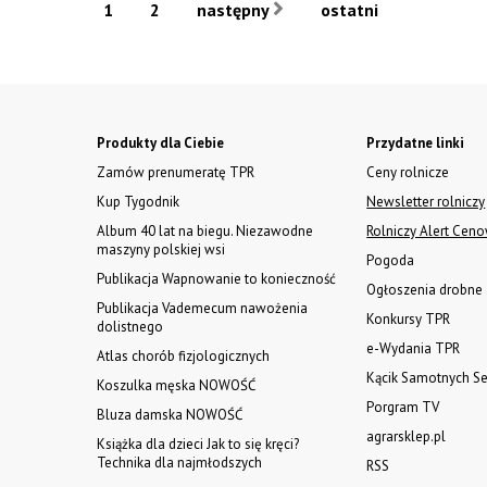
1
2
następny
ostatni
Produkty dla Ciebie
Przydatne linki
Zamów prenumeratę TPR
Ceny rolnicze
Kup Tygodnik
Newsletter rolniczy
Album 40 lat na biegu. Niezawodne
Rolniczy Alert Cen
maszyny polskiej wsi
Pogoda
Publikacja Wapnowanie to konieczność
Ogłoszenia drobne
Publikacja Vademecum nawożenia
Konkursy TPR
dolistnego
e-Wydania TPR
Atlas chorób fizjologicznych
Kącik Samotnych Se
Koszulka męska NOWOŚĆ
Porgram TV
Bluza damska NOWOŚĆ
agrarsklep.pl
Książka dla dzieci Jak to się kręci?
Technika dla najmłodszych
RSS