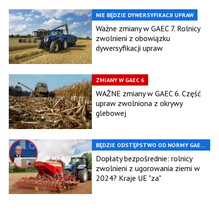
NIE BĘDZIE DYWERSYFIKACJI UPRAW
Ważne zmiany w GAEC 7. Rolnicy
zwolnieni z obowiązku
dywersyfikacji upraw
ZMIANY W GAEC 6
WAŻNE zmiany w GAEC 6. Część
upraw zwolniona z okrywy
glebowej
BĘDZIE ODSTĘPSTWO OD NORMY GAEC
8?
Dopłaty bezpośrednie: rolnicy
zwolnieni z ugorowania ziemi w
2024? Kraje UE "za"