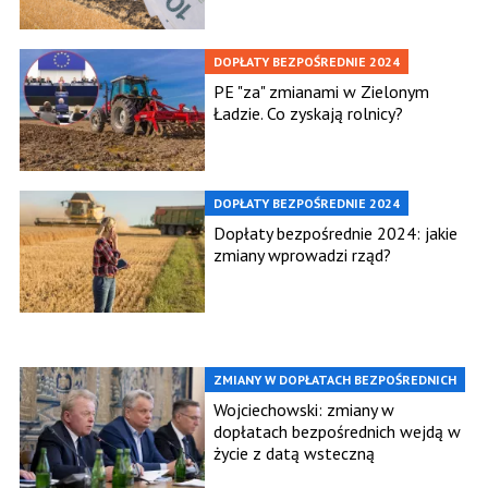
DOPŁATY BEZPOŚREDNIE 2024
PE "za" zmianami w Zielonym
Ładzie. Co zyskają rolnicy?
DOPŁATY BEZPOŚREDNIE 2024
Dopłaty bezpośrednie 2024: jakie
zmiany wprowadzi rząd?
ZMIANY W DOPŁATACH BEZPOŚREDNICH
Wojciechowski: zmiany w
dopłatach bezpośrednich wejdą w
życie z datą wsteczną