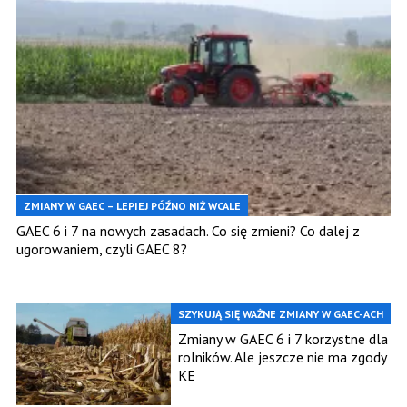
ZMIANY W GAEC – LEPIEJ PÓŹNO NIŻ WCALE
GAEC 6 i 7 na nowych zasadach. Co się zmieni? Co dalej z
ugorowaniem, czyli GAEC 8?
SZYKUJĄ SIĘ WAŻNE ZMIANY W GAEC-ACH
Zmiany w GAEC 6 i 7 korzystne dla
rolników. Ale jeszcze nie ma zgody
KE