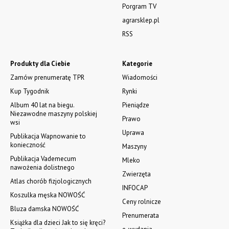
Porgram TV
agrarsklep.pl
RSS
Produkty dla Ciebie
Kategorie
Zamów prenumeratę TPR
Wiadomości
Kup Tygodnik
Rynki
Album 40 lat na biegu.
Pieniądze
Niezawodne maszyny polskiej
Prawo
wsi
Uprawa
Publikacja Wapnowanie to
konieczność
Maszyny
Publikacja Vademecum
Mleko
nawożenia dolistnego
Zwierzęta
Atlas chorób fizjologicznych
INFOCAP
Koszulka męska NOWOŚĆ
Ceny rolnicze
Bluza damska NOWOŚĆ
Prenumerata
Książka dla dzieci Jak to się kręci?