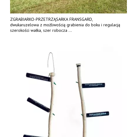
ZGRABIARKO-PRZETRZĄSARKA FRANSGARD,
dwukaruzelowa z możliwością grabienia do boku i regulacją
szerokości wałka, szer robocza
do 6 m. Mocna konstrukcja. Karchex.
Tel. 606 211 056, 507 158 699.