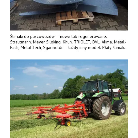
Ślimaki do paszowozów – nowe lub regenerowane.
Strautmann, Meyer Siloking, Khun, TRIOLET, BVL, Alima, Metal-
Fach, Metal-Tech, Sgariboldi – każdy inny model. Płaty ślimaka
wykonane z blachy o podwyższonej wytrzymałości na ścieranie
– 15 lub 18 mm. Możliwa wymiana i dowóz na miejsce – cała
Polska. Tel. 609 144 596.