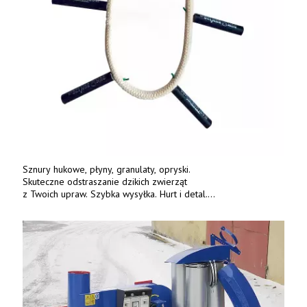
Sznury hukowe, płyny, granulaty, opryski.
Skuteczne odstraszanie dzikich zwierząt
z Twoich upraw. Szybka wysyłka. Hurt i detal.
www.deterren.pl • tel. +48 790 800 510.