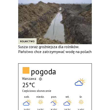
ROLNICTWO
Susza coraz groźniejsza dla rolników.
Państwo chce zatrzymywać wodę na polach
pogoda
Warszawa
25°C
Częściowo słonecznie
sob.
niedz.
pon.
wt.
śr.
26°C
26°C
32°C
25°C
24°C