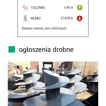
TUCZNIKI
5,45 zł
MLEKO
174,09 zł
Zobacz wiecej cen rolniczych
ogłoszenia drobne