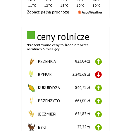
11°C
12°C
18°C
10°C
10°C
Zobacz pełną prognozę
ceny rolnicze
*Prezentowane ceny to średnia z okresu
ostatnich 6 miesięcy.
PSZENICA
823,04 zł
RZEPAK
2.241,68 zł
KUKURYDZA
844,71 zł
PSZENŻYTO
665,00 zł
JĘCZMIEŃ
654,82 zł
BYKI
23,25 zł