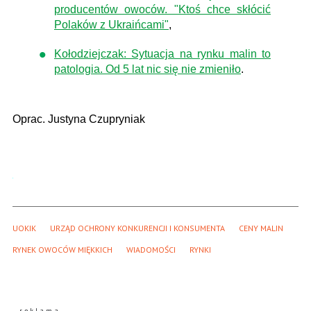
producentów owoców. "Ktoś chce skłócić
Polaków z Ukraińcami"
,
Kołodziejczak: Sytuacja na rynku malin to
patologia. Od 5 lat nic się nie zmieniło
.
Oprac. Justyna Czupryniak
UOKIK
URZĄD OCHRONY KONKURENCJI I KONSUMENTA
CENY MALIN
RYNEK OWOCÓW MIĘKKICH
WIADOMOŚCI
RYNKI