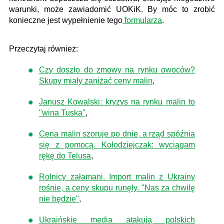
warunki, może zawiadomić UOKiK. By móc to zrobić
konieczne jest wypełnienie tego
formularza
.
Przeczytaj również:
Czy doszło do zmowy na rynku owoców?
Skupy miały zaniżać ceny malin
,
Janusz Kowalski: kryzys na rynku malin to
"wina Tuska"
,
Cena malin szoruje po dnie, a rząd spóźnia
się z pomocą. Kołodziejczak: wyciągam
rękę do Telusa
,
Rolnicy załamani. Import malin z Ukrainy
rośnie, a ceny skupu runęły. "Nas za chwilę
nie będzie"
,
Ukraińskie media atakują polskich