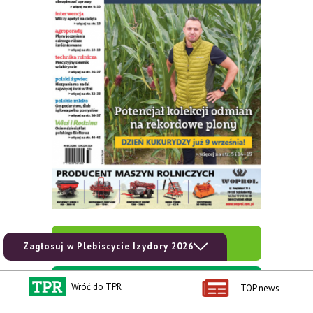
zobacz e-wydanie
Zagłosuj w Plebiscycie Izydory 2026
kup prenumeratę
Wróć do TPR
TOP news