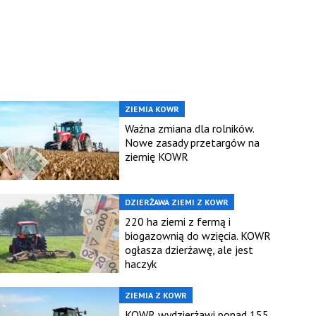
ZIEMIA KOWR
Ważna zmiana dla rolników.
Nowe zasady przetargów na
ziemię KOWR
DZIERŻAWA ZIEMI Z KOWR
220 ha ziemi z fermą i
biogazownią do wzięcia. KOWR
ogłasza dzierżawę, ale jest
haczyk
ZIEMIA Z KOWR
KOWR wydzierżawi ponad 155