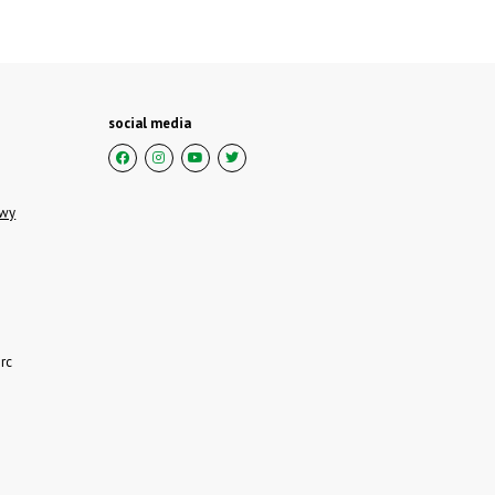
social media
owy
rc