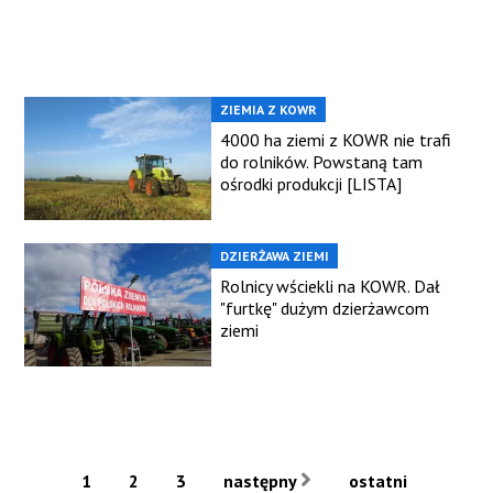
ZIEMIA Z KOWR
4000 ha ziemi z KOWR nie trafi
do rolników. Powstaną tam
ośrodki produkcji [LISTA]
DZIERŻAWA ZIEMI
Rolnicy wściekli na KOWR. Dał
"furtkę" dużym dzierżawcom
ziemi
1
2
3
następny
ostatni