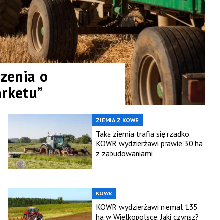
zenia o
arketu”
ZIEMIA Z KOWR
Taka ziemia trafia się rzadko.
KOWR wydzierżawi prawie 30 ha
z zabudowaniami
KOWR
KOWR wydzierżawi niemal 135
ha w Wielkopolsce. Jaki czynsz?