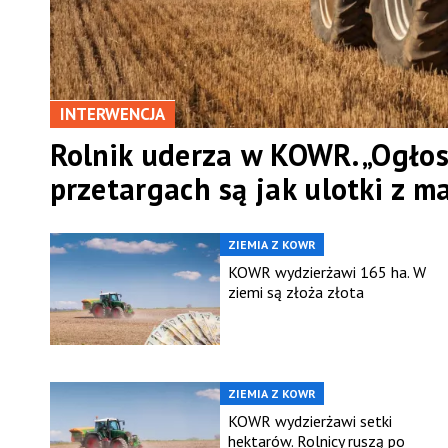
INTERWENCJA
Rolnik uderza w KOWR. „Ogłos
przetargach są jak ulotki z m
ZIEMIA Z KOWR
KOWR wydzierżawi 165 ha. W
ziemi są złoża złota
ZIEMIA Z KOWR
KOWR wydzierżawi setki
hektarów. Rolnicy ruszą po