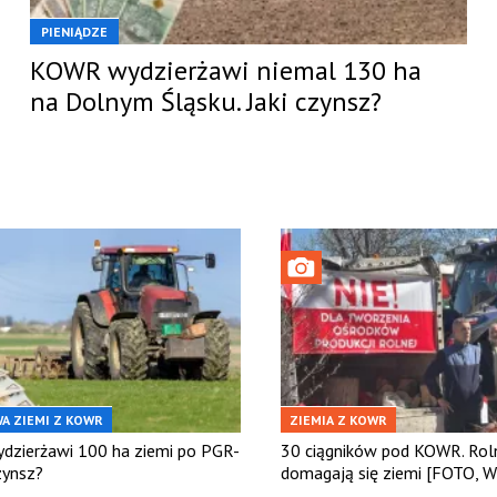
PIENIĄDZE
KOWR wydzierżawi niemal 130 ha
na Dolnym Śląsku. Jaki czynsz?
A ZIEMI Z KOWR
ZIEMIA Z KOWR
zierżawi 100 ha ziemi po PGR-
30 ciągników pod KOWR. Roln
czynsz?
domagają się ziemi [FOTO, 