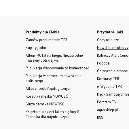
Produkty dla Ciebie
Przydatne linki
Zamów prenumeratę TPR
Ceny rolnicze
Kup Tygodnik
Newsletter rolniczy
Album 40 lat na biegu. Niezawodne
Rolniczy Alert Cen
maszyny polskiej wsi
Pogoda
Publikacja Wapnowanie to konieczność
Ogłoszenia drobne
Publikacja Vademecum nawożenia
Konkursy TPR
dolistnego
e-Wydania TPR
Atlas chorób fizjologicznych
Kącik Samotnych Se
Koszulka męska NOWOŚĆ
Porgram TV
Bluza damska NOWOŚĆ
agrarsklep.pl
Książka dla dzieci Jak to się kręci?
Technika dla najmłodszych
RSS