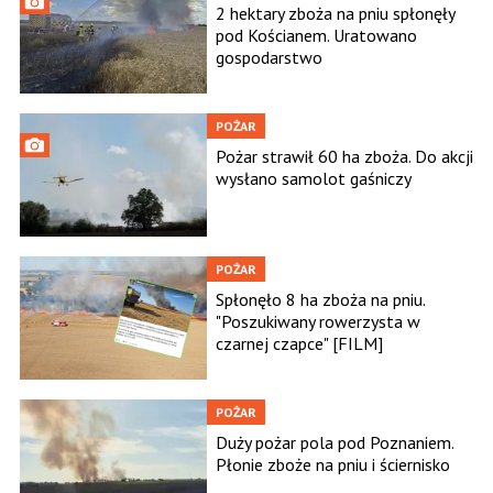
2 hektary zboża na pniu spłonęły
pod Kościanem. Uratowano
gospodarstwo
POŻAR
Pożar strawił 60 ha zboża. Do akcji
wysłano samolot gaśniczy
POŻAR
Spłonęło 8 ha zboża na pniu.
"Poszukiwany rowerzysta w
czarnej czapce" [FILM]
POŻAR
Duży pożar pola pod Poznaniem.
Płonie zboże na pniu i ściernisko