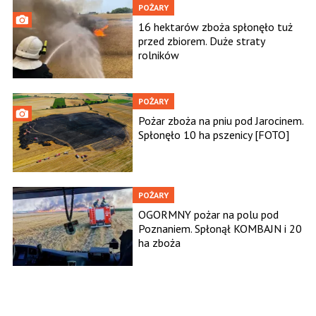
POŻARY
16 hektarów zboża spłonęło tuż
przed zbiorem. Duże straty
rolników
POŻARY
Pożar zboża na pniu pod Jarocinem.
Spłonęło 10 ha pszenicy [FOTO]
POŻARY
OGORMNY pożar na polu pod
Poznaniem. Spłonął KOMBAJN i 20
ha zboża