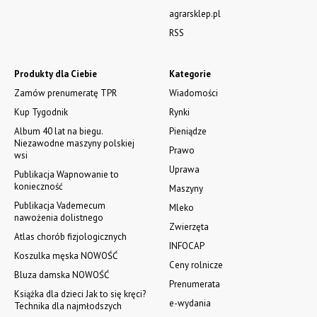
agrarsklep.pl
RSS
Produkty dla Ciebie
Kategorie
Zamów prenumeratę TPR
Wiadomości
Kup Tygodnik
Rynki
Album 40 lat na biegu.
Pieniądze
Niezawodne maszyny polskiej
Prawo
wsi
Uprawa
Publikacja Wapnowanie to
konieczność
Maszyny
Publikacja Vademecum
Mleko
nawożenia dolistnego
Zwierzęta
Atlas chorób fizjologicznych
INFOCAP
Koszulka męska NOWOŚĆ
Ceny rolnicze
Bluza damska NOWOŚĆ
Prenumerata
Książka dla dzieci Jak to się kręci?
e-wydania
Technika dla najmłodszych