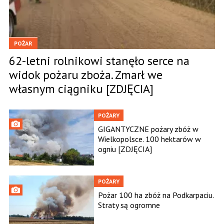
POŻAR
62-letni rolnikowi stanęło serce na
widok pożaru zboża. Zmarł we
własnym ciągniku [ZDJĘCIA]
POŻARY
GIGANTYCZNE pożary zbóż w
Wielkopolsce. 100 hektarów w
ogniu [ZDJĘCIA]
POŻARY
Pożar 100 ha zbóż na Podkarpaciu.
Straty są ogromne