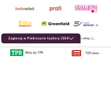
Zagłosuj w Plebiscycie Izydory 2026
Wróć do TPR
TOP news
AgroHorti Media Sp. z o.o. ul. Metalowa 5, 60-118 Poznań. Akta rejestrowe
przechowywane w Sądzie Rejonowym Poznań - Nowe Miasto i Wilda w Poznaniu,
VIII Wydziale Gospodarczym, KRS 0001116269, NIP 7792573719, REGON
529158846, kapitał zakładowy: 3.608.000 PLN.
Wszystkie prezentowane w ramach niniejszego portalu treści są własnością
AgroHorti Media Sp. z o.o, są zastrzeżone i chronione prawem autorskim,
kopiowanie i dalsze rozpowszechnianie treści jest zabronione. (art. 25 ust. 1 pkt 1b
ustawy z 4 lutego 1994 roku o prawie autorskim i prawach pokrewnych.