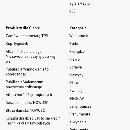
agrarsklep.pl
RSS
Produkty dla Ciebie
Kategorie
Zamów prenumeratę TPR
Wiadomości
Kup Tygodnik
Rynki
Album 40 lat na biegu.
Pieniądze
Niezawodne maszyny polskiej
Prawo
wsi
Uprawa
Publikacja Wapnowanie to
konieczność
Maszyny
Publikacja Vademecum
Mleko
nawożenia dolistnego
Zwierzęta
Atlas chorób fizjologicznych
INFOCAP
Koszulka męska NOWOŚĆ
Ceny rolnicze
Bluza damska NOWOŚĆ
Prenumerata
Książka dla dzieci Jak to się kręci?
e-wydania
Technika dla najmłodszych
Ogłoszenia