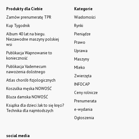
Produkty dla Ciebie
Kategorie
Zamów prenumeratę TPR
Wiadomości
Kup Tygodnik
Rynki
Album 40 lat na biegu.
Pieniądze
Niezawodne maszyny polskiej
Prawo
wsi
Uprawa
Publikacja Wapnowanie to
konieczność
Maszyny
Publikacja Vademecum
Mleko
nawożenia dolistnego
Zwierzęta
Atlas chorób fizjologicznych
INFOCAP
Koszulka męska NOWOŚĆ
Ceny rolnicze
Bluza damska NOWOŚĆ
Prenumerata
Książka dla dzieci Jak to się kręci?
e-wydania
Technika dla najmłodszych
Ogłoszenia
social media