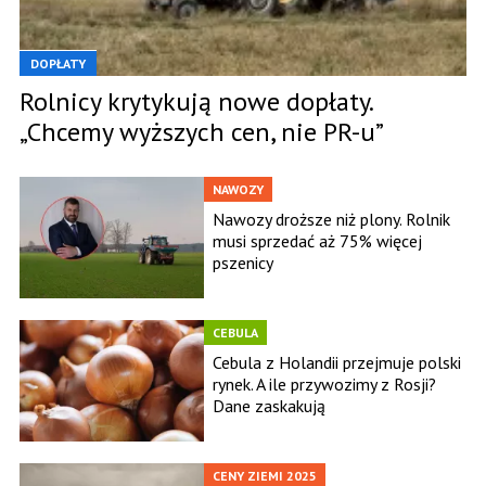
DOPŁATY
Rolnicy krytykują nowe dopłaty.
„Chcemy wyższych cen, nie PR-u”
NAWOZY
Nawozy droższe niż plony. Rolnik
musi sprzedać aż 75% więcej
pszenicy
CEBULA
Cebula z Holandii przejmuje polski
rynek. A ile przywozimy z Rosji?
Dane zaskakują
CENY ZIEMI 2025