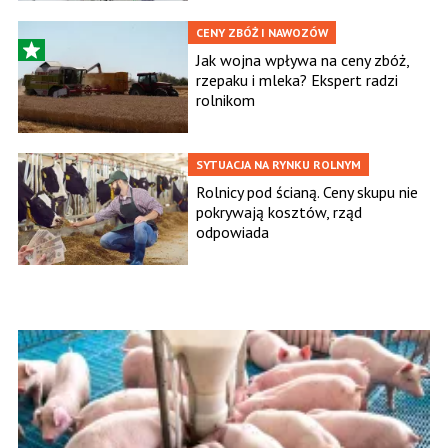
CENY ZBÓŻ I NAWOZÓW
Jak wojna wpływa na ceny zbóż,
rzepaku i mleka? Ekspert radzi
rolnikom
SYTUACJA NA RYNKU ROLNYM
Rolnicy pod ścianą. Ceny skupu nie
pokrywają kosztów, rząd
odpowiada